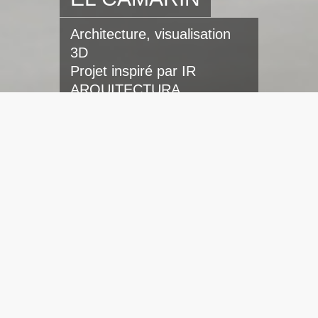
Architecture, visualisation
3D
Projet inspiré par IR
ARQUITECTURA
En route pour Buenos Aires (BS AS pour les intimes),
dans le quartier de CHACARITA. Si l’endroit est
célèbre pour son cimetière de 95 hectares, sa gare
ou son club de football (qui a déménagé en
périphérie de la capitale argentine), c’est aussi un